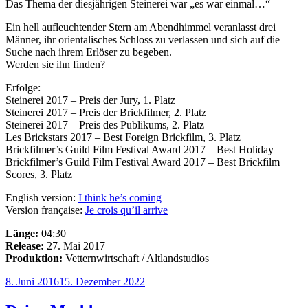
Das Thema der diesjährigen Steinerei war „es war einmal…“
Ein hell aufleuchtender Stern am Abendhimmel veranlasst drei
Männer, ihr orientalisches Schloss zu verlassen und sich auf die
Suche nach ihrem Erlöser zu begeben.
Werden sie ihn finden?
Erfolge:
Steinerei 2017 – Preis der Jury, 1. Platz
Steinerei 2017 – Preis der Brickfilmer, 2. Platz
Steinerei 2017 – Preis des Publikums, 2. Platz
Les Brickstars 2017 – Best Foreign Brickfilm, 3. Platz
Brickfilmer’s Guild Film Festival Award 2017 – Best Holiday
Brickfilmer’s Guild Film Festival Award 2017 – Best Brickfilm
Scores, 3. Platz
English version:
I think he’s coming
Version française:
Je crois qu’il arrive
Länge:
04:30
Release:
27. Mai 2017
Produktion:
Vetternwirtschaft / Altlandstudios
Veröffentlicht
8. Juni 2016
15. Dezember 2022
am