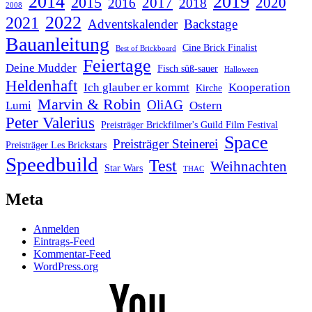
2014
2019
2015
2017
2020
2016
2018
2008
2022
2021
Adventskalender
Backstage
Bauanleitung
Cine Brick Finalist
Best of Brickboard
Feiertage
Deine Mudder
Fisch süß-sauer
Halloween
Heldenhaft
Ich glauber er kommt
Kooperation
Kirche
Marvin & Robin
OliAG
Lumi
Ostern
Peter Valerius
Preisträger Brickfilmer's Guild Film Festival
Space
Preisträger Steinerei
Preisträger Les Brickstars
Speedbuild
Test
Weihnachten
Star Wars
THAC
Meta
Anmelden
Eintrags-Feed
Kommentar-Feed
WordPress.org
Youtube