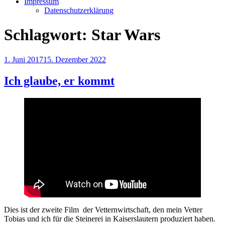
Impressum
Datenschutzerklärung
Schlagwort:
Star Wars
Veröffentlicht
1. Juni 2017
15. Dezember 2022
am
Ich glaube, er kommt
Dies ist der zweite Film der Vetternwirtschaft, den mein Vetter
Tobias und ich für die Steinerei in Kaiserslautern produziert haben.