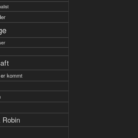
alist
der
ge
uer
aft
r er kommt
n
 Robin