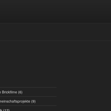
 Brickfilme
(6)
einschaftsprojekte
(9)
ik
(12)