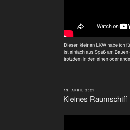
Diesen kleinen LKW habe ich für
ist einfach aus Spaß am Bauen e
trotzdem in den einen oder ande
VERÖFFENTLICHT
13. APRIL 2021
AM
Kleines Raumschiff