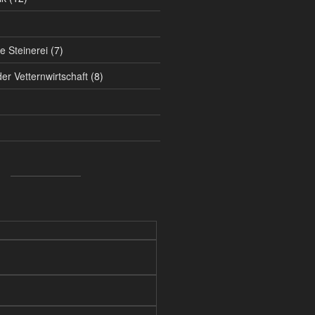
ie Steinerei
(7)
der Vetternwirtschaft
(8)