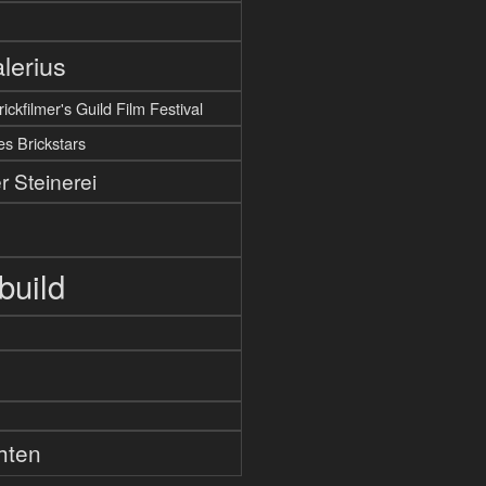
lerius
ickfilmer's Guild Film Festival
es Brickstars
r Steinerei
build
hten