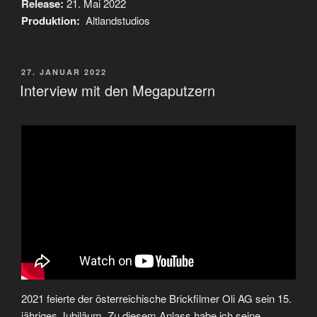
Release:
21. Mai 2022
Produktion:
Altlandstudios
VERÖFFENTLICHT
27. JANUAR 2022
AM
Interview mit den Megaputzern
2021 feierte der österreichische Brickfilmer Oli AG sein 15.
jähriges Jubiläum. Zu diesem Anlass habe ich seine