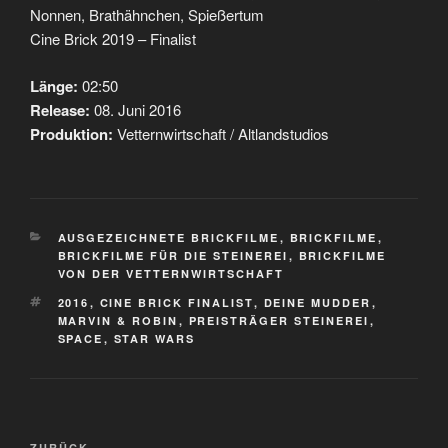
Nonnen, Brathähnchen, Spießertum
Cine Brick 2019 – Finalist
Länge:
02:50
Release:
08. Juni 2016
Produktion:
Vetternwirtschaft / Altlandstudios
KATEGORIEN
AUSGEZEICHNETE BRICKFILME
,
BRICKFILME
,
BRICKFILME FÜR DIE STEINEREI
,
BRICKFILME
VON DER VETTERNWIRTSCHAFT
SCHLAGWÖRTER
2016
,
CINE BRICK FINALIST
,
DEINE MUDDER
,
MARVIN & ROBIN
,
PREISTRÄGER STEINEREI
,
SPACE
,
STAR WARS
Beitragsnavigation
ZURÜCK