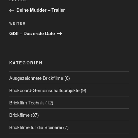
Vorheriger
Beitrag
Deine Mudder – Trailer
Nächster
WEITER
Beitrag
GISI – Das erste Date
KATEGORIEN
Ausgezeichnete Brickfilme
(6)
Brickboard-Gemeinschaftsprojekte
(9)
Brickfilm-Technik
(12)
Brickfilme
(37)
Brickfilme für die Steinerei
(7)