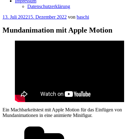
Impressum
Datenschutzerklärung
Veröffentlicht
13. Juli 2022
15. Dezember 2022
von
baschi
am
Mundanimation mit Apple Motion
Ein Machbarkeitstest mit Apple Motion für das Einfügen von
Mundanimationen in eine animierte Minifigur.
Kategorien