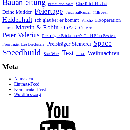
Bauanleitung
Cine Brick Finalist
Best of Brickboard
Feiertage
Deine Mudder
Fisch süß-sauer
Halloween
Heldenhaft
Ich glauber er kommt
Kooperation
Kirche
Marvin & Robin
OliAG
Lumi
Ostern
Peter Valerius
Preisträger Brickfilmer's Guild Film Festival
Space
Preisträger Steinerei
Preisträger Les Brickstars
Speedbuild
Test
Weihnachten
Star Wars
THAC
Meta
Anmelden
Eintrags-Feed
Kommentar-Feed
WordPress.org
Youtube