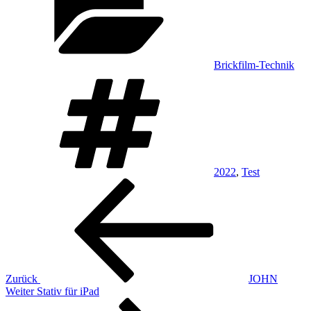
Brickfilm-Technik
Schlagwörter
2022
,
Test
Beitragsnavigation
Vorheriger
Beitrag
Zurück
JOHN
Nächster
Weiter
Stativ für iPad
Beitrag