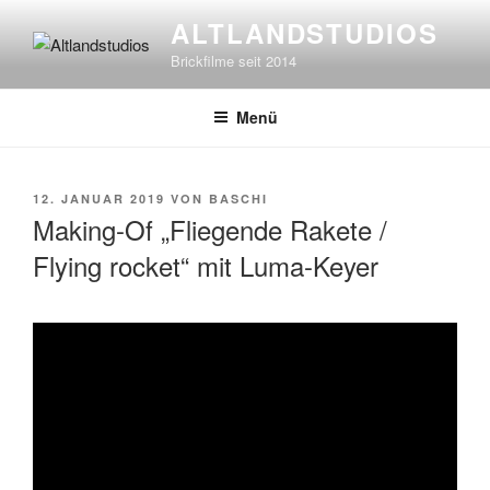
Zum
ALTLANDSTUDIOS
Inhalt
Brickfilme seit 2014
springen
Menü
VERÖFFENTLICHT
12. JANUAR 2019
VON
BASCHI
AM
Making-Of „Fliegende Rakete /
Flying rocket“ mit Luma-Keyer