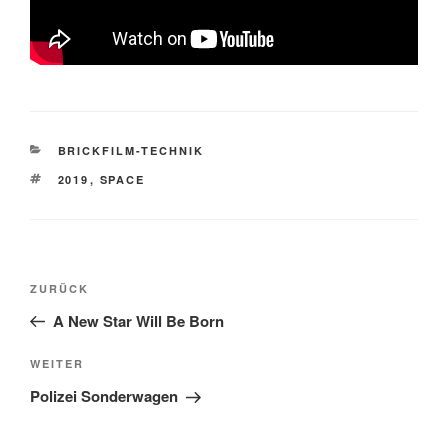
KATEGORIEN
BRICKFILM-TECHNIK
SCHLAGWÖRTER
2019
,
SPACE
Beitragsnavigation
Vorheriger
ZURÜCK
Beitrag
A New Star Will Be Born
Nächster
WEITER
Beitrag
Polizei Sonderwagen